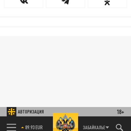
18+
АВТОРИЗАЦИЯ
89.93 EUR
ЗАБАЙКАЛЬЕ