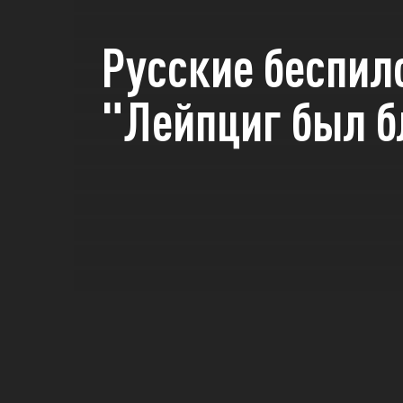
Русские беспил
"Лейпциг был б