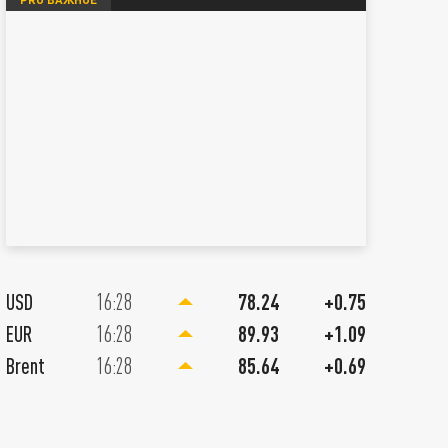
07 Августа 11:00
Главное в иноСМИ 7 августа: 
USD
16:28
78.24
+0.75
Москву и Киев. Украинца схва
EUR
16:28
89.93
+1.09
шпионаж. Штаты просят верну
Brent
16:28
85.64
+0.69