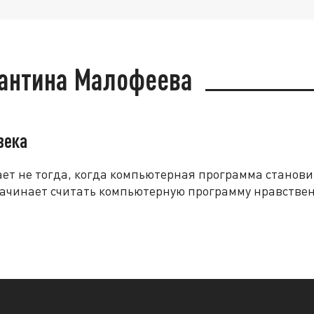
тантина Малофеева
века
т не тогда, когда компьютерная программа становит
 начинает считать компьютерную программу нравстве