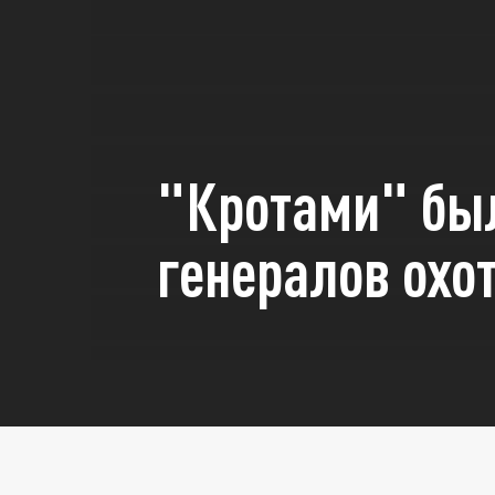
"Кротами" был
генералов охо