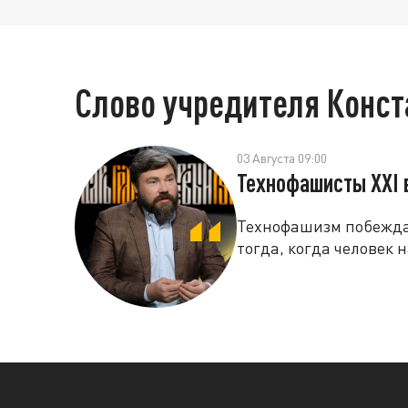
Слово учредителя Конс
03 Августа 09:00
Технофашисты XXI 
Технофашизм побеждае
тогда, когда человек