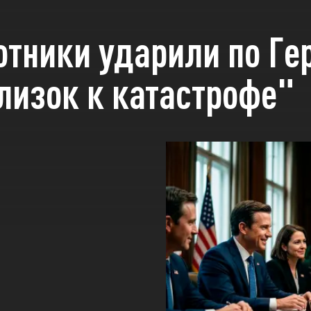
отники ударили по Г
лизок к катастрофе"