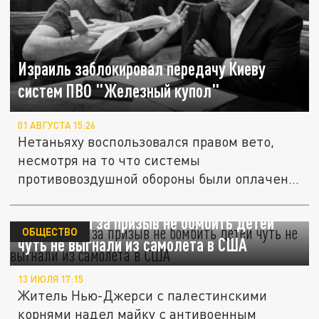
Израиль заблокировал передачу Киеву
систем ПВО "Железный купол"
01 АВГУСТА 15:26
Нетаньяху воспользовался правом вето,
несмотря на то что системы
противовоздушной обороны были оплачены
США.
Палестинца за призыв не бомбить детей
ОБЩЕСТВО
чуть не выгнали из самолета в США
13 ИЮЛЯ 17:15
Житель Нью-Джерси с палестинскими
корнями надел майку с антивоенным