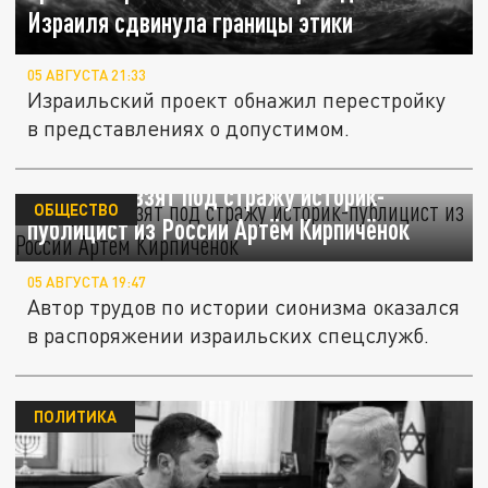
Израиля сдвинула границы этики
05 АВГУСТА 21:33
Израильский проект обнажил перестройку
в представлениях о допустимом.
В Израиле взят под стражу историк-
ОБЩЕСТВО
публицист из России Артём Кирпичёнок
05 АВГУСТА 19:47
Автор трудов по истории сионизма оказался
в распоряжении израильских спецслужб.
ПОЛИТИКА