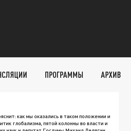
НСЛЯЦИИ
ПРОГРАММЫ
АРХИВ
ояснит: как мы оказались в таком положении и
итик глобализма, пятой колонны во власти и
их наук и депутат Госдумы Михаил Делягин