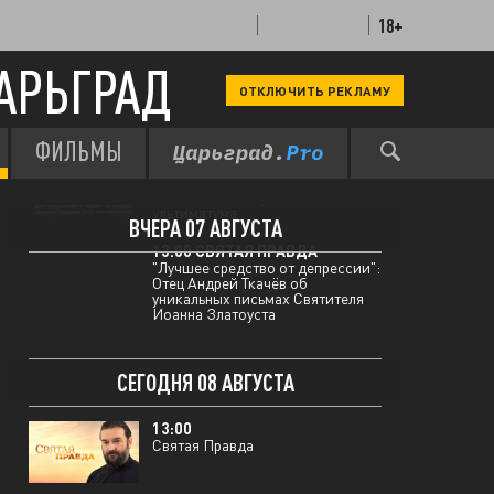
18+
АРЬГРАД
ОТКЛЮЧИТЬ РЕКЛАМУ
ФИЛЬМЫ
12:00 МЫ В КУРСЕ
Два покушения и теракт на
пляже: хроника украинского
ультиматума
ВЧЕРА 07 АВГУСТА
13:00 СВЯТАЯ ПРАВДА
"Лучшее средство от депрессии":
Отец Андрей Ткачёв об
уникальных письмах Святителя
Иоанна Златоуста
СЕГОДНЯ 08 АВГУСТА
13:00
Святая Правда