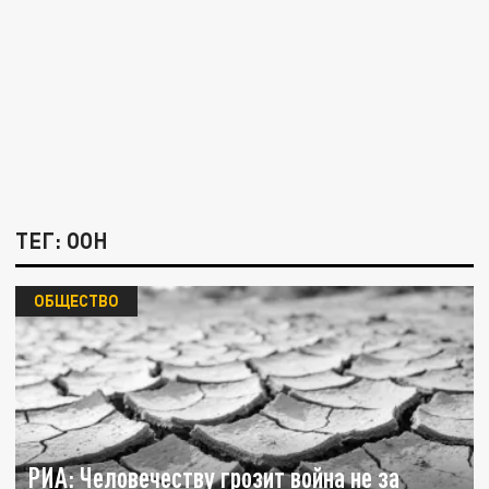
ТЕГ: ООН
ОБЩЕСТВО
РИА: Человечеству грозит война не за