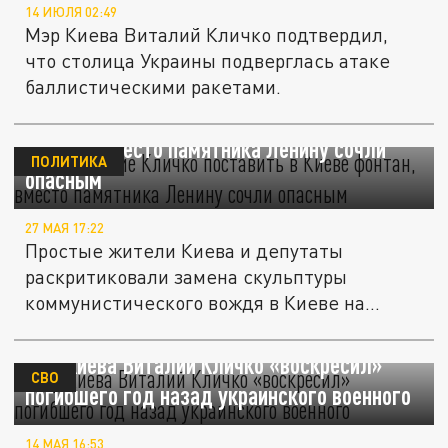
14 ИЮЛЯ 02:49
Мэр Киева Виталий Кличко подтвердил,
что столица Украины подверглась атаке
баллистическими ракетами.
Предложение Кличко поставить в Киеве
фонтан, вместо памятника Ленину сочли
ПОЛИТИКА
опасным
27 МАЯ 17:22
Простые жители Киева и депутаты
раскритиковали замена скульптуры
коммунистического вождя в Киеве на
фонтан, но...
Мэр Киева Виталий Кличко «воскресил»
СВО
погибшего год назад украинского военного
14 МАЯ 16:53