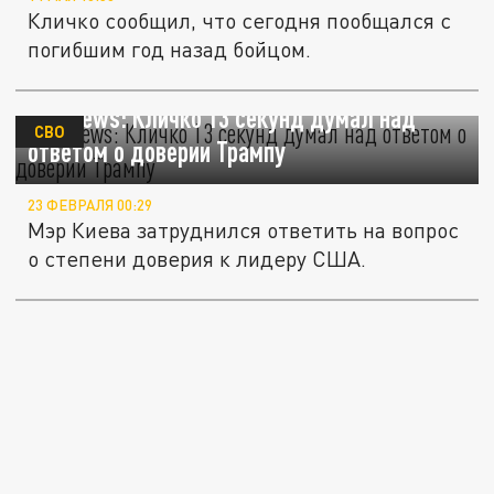
Кличко сообщил, что сегодня пообщался с
погибшим год назад бойцом.
Sky News: Кличко 13 секунд думал над
СВО
ответом о доверии Трампу
23 ФЕВРАЛЯ 00:29
Мэр Киева затруднился ответить на вопрос
о степени доверия к лидеру США.