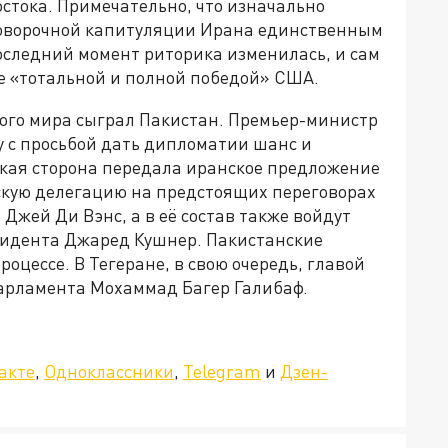
остока. Примечательно, что изначально
говорочной капитуляции Ирана единственным
следний момент риторика изменилась, и сам
е «тотальной и полной победой» США.
кого мира сыграл Пакистан. Премьер-министр
 с просьбой дать дипломатии шанс и
кая сторона передала иранское предложение
кую делегацию на предстоящих переговорах
Джей Ди Вэнс, а в её состав также войдут
зидента Джаред Кушнер. Пакистанские
оцессе. В Тегеране, в свою очередь, главой
арламента Мохаммад Багер Галибаф.
»!
акте
,
Одноклассники
,
Telegram
и
Дзен-