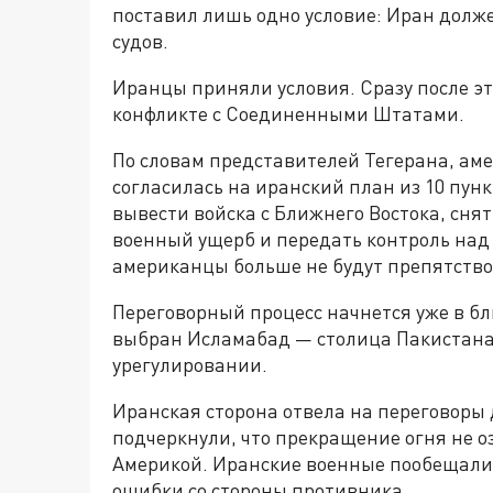
поставил лишь одно условие: Иран долж
судов.
Иранцы приняли условия. Сразу после эт
конфликте с Соединенными Штатами.
По словам представителей Тегерана, ам
согласилась на иранский план из 10 пун
вывести войска с Ближнего Востока, сня
военный ущерб и передать контроль над 
американцы больше не будут препятство
Переговорный процесс начнется уже в б
выбран Исламабад — столица Пакистана
урегулировании.
Иранская сторона отвела на переговоры
подчеркнули, что прекращение огня не о
Америкой. Иранские военные пообещали 
ошибки со стороны противника.