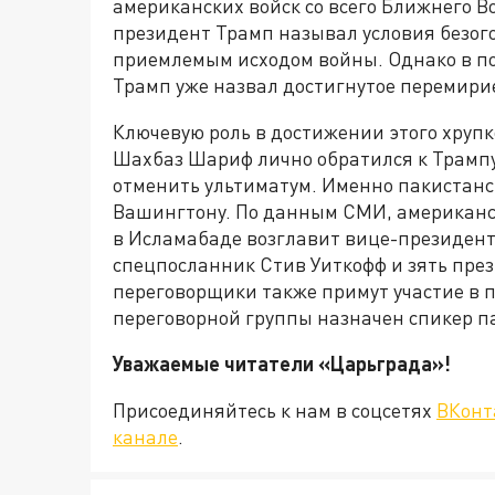
американских войск со всего Ближнего В
президент Трамп называл условия безо
приемлемым исходом войны. Однако в по
Трамп уже назвал достигнутое перемири
Ключевую роль в достижении этого хруп
Шахбаз Шариф лично обратился к Трампу
отменить ультиматум. Именно пакистанс
Вашингтону. По данным СМИ, американс
в Исламабаде возглавит вице-президент 
спецпосланник Стив Уиткофф и зять пре
переговорщики также примут участие в пр
переговорной группы назначен спикер п
Уважаемые читатели «Царьграда
Присоединяйтесь к нам в соцсетях
ВКонт
канале
.