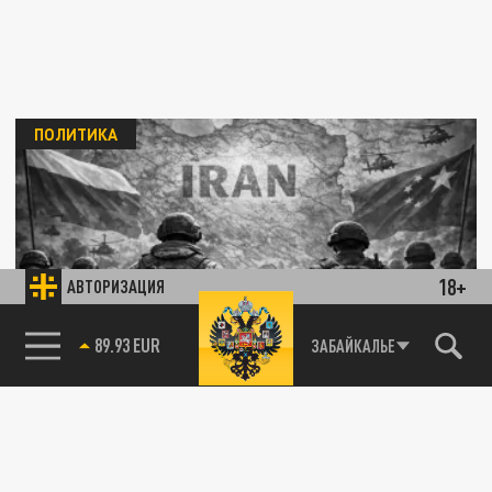
ПОЛИТИКА
18+
АВТОРИЗАЦИЯ
Трамп раскрыл обещания Путина и Си
Цзиньпина по Ирану
85.64 BRENT
ЗАБАЙКАЛЬЕ
24 ИЮЛЯ 19:58
По его словам, Путин и Си Цзиньпин
заверили его в отсутствии планов
передавать оружие Тегерану.