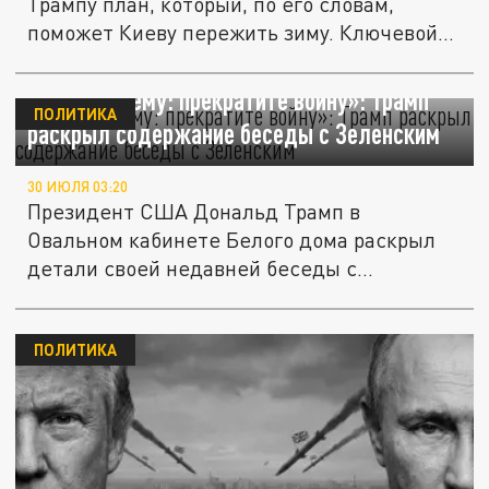
Трампу план, который, по его словам,
поможет Киеву пережить зиму. Ключевой...
«Я сказал ему: прекратите войну»: Трамп
ПОЛИТИКА
раскрыл содержание беседы с Зеленским
30 ИЮЛЯ 03:20
Президент США Дональд Трамп в
Овальном кабинете Белого дома раскрыл
детали своей недавней беседы с
Владимиром...
ПОЛИТИКА