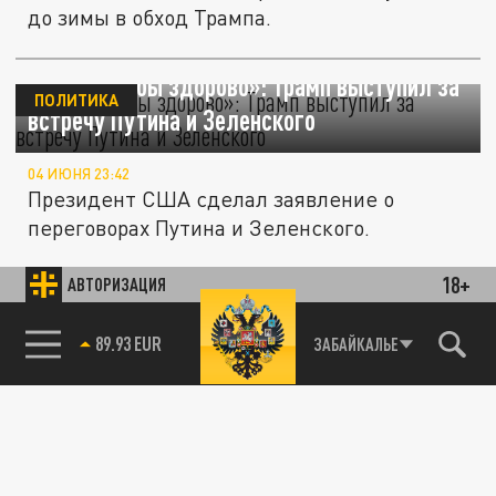
до зимы в обход Трампа.
«Это было бы здорово»: Трамп выступил за
ПОЛИТИКА
встречу Путина и Зеленского
04 ИЮНЯ 23:42
Президент США сделал заявление о
переговорах Путина и Зеленского.
18+
АВТОРИЗАЦИЯ
Spiegel: дуэт Шрёдера и Штайнмайера
СВО
может участвовать в переговорах с Россией
89.93 EUR
ЗАБАЙКАЛЬЕ
10 МАЯ 20:13
В правящей коалиции Германии обсуждают
возможность подключения президента к
диалогу с Москвой.