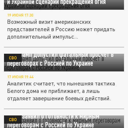
и Украиной сценарий прекращения огня
19 ИЮНЯ 17:30
Возможный визит американских
представителей в Россию может придать
дополнительный импульс
дипломатическим...
RS: Трамп допустил фатальный просчет в
СВО
переговорах с Россией по Украине
17 ИЮНЯ 19:44
Аналитик считает, что нынешняя тактика
Белого дома не приближает, а лишь
отдаляет завершение боевых действий.
Мерц заявил о готовности к мирным
СВО
переговорам с Россией по Украине