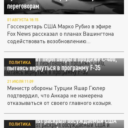
переговорам
01 АВГУСТА 18:15
Госсекретарь США Марко Рубио в эфире
Fox News рассказал о планах Вашингтона
содействовать возобновлению...
Турция ведет переговоры о продаже С-400,
ПОЛИТИКА
пытаясь вернуться в программу F-35
21 ИЮЛЯ 11:09
Министр обороны Турции Яшар Гюлер
подтвердил, что Анкара не намерена
отказываться от своего главного козыря.
The Economist раскрыл обсуждаемый США
ПОЛИТИКА