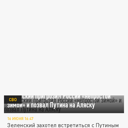
Зеленский пригрозил России «непростой
СВО
зимой» и позвал Путина на Аляску
16 ИЮНЯ 16:47
Зеленский захотел встретиться с Путиным