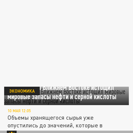
Конфликт на Ближнем Востоке истощил
ЭКОНОМИКА
мировые запасы нефти и серной кислоты
10 МАЯ 12:05
Объемы хранящегося сырья уже
опустились до значений, которые в
последний раз наблюдались в 2018 году.