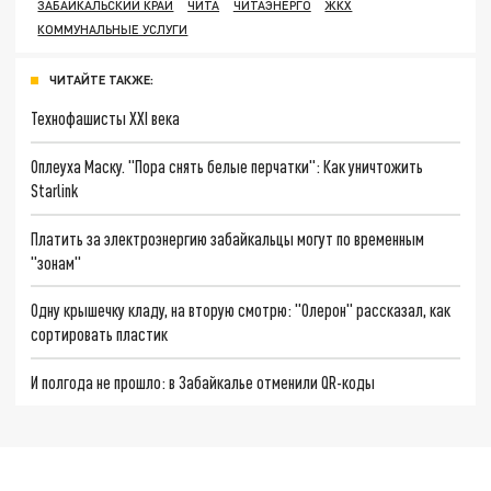
ЗАБАЙКАЛЬСКИЙ КРАЙ
ЧИТА
ЧИТАЭНЕРГО
ЖКХ
КОММУНАЛЬНЫЕ УСЛУГИ
ЧИТАЙТЕ ТАКЖЕ:
Технофашисты XXI века
Оплеуха Маску. "Пора снять белые перчатки": Как уничтожить
Starlink
Платить за электроэнергию забайкальцы могут по временным
"зонам"
Одну крышечку кладу, на вторую смотрю: "Олерон" рассказал, как
сортировать пластик
И полгода не прошло: в Забайкалье отменили QR-коды