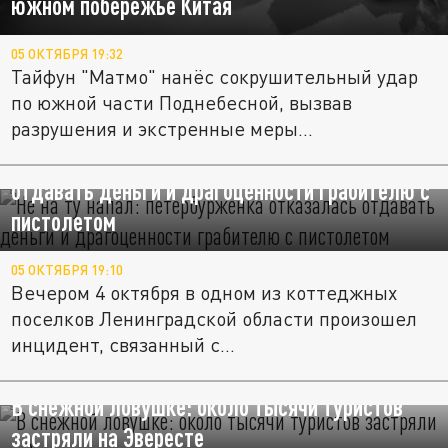
южном побережье Китая
05 ОКТЯБРЯ 19:32
Тайфун "Матмо" нанёс сокрушительный удар
по южной части Поднебесной, вызвав
разрушения и экстренные меры...
Не на ту напал: петербурженка отказалась
отдавать деньги и драгоценности грабителю с
пистолетом
05 ОКТЯБРЯ 19:10
Вечером 4 октября в одном из коттеджных
поселков Ленинградской области произошел
инцидент, связанный с...
В снежной ловушке: около тысячи туристов
застряли на Эвересте