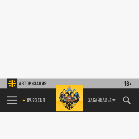
18+
АВТОРИЗАЦИЯ
89.93 EUR
ЗАБАЙКАЛЬЕ