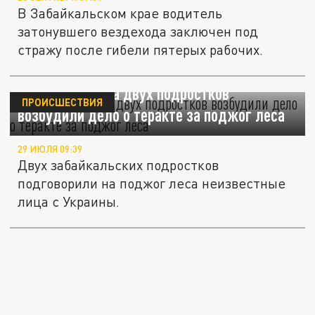
В Забайкальском крае водитель
затонувшего вездехода заключен под
стражу после гибели пятерых рабочих.
В Забайкалье на двух подростков
ПРОИСШЕСТВИЯ
возбудили дело о теракте за поджог леса
29 ИЮЛЯ 09:39
Двух забайкальских подростков
подговорили на поджог леса неизвестные
лица с Украины.