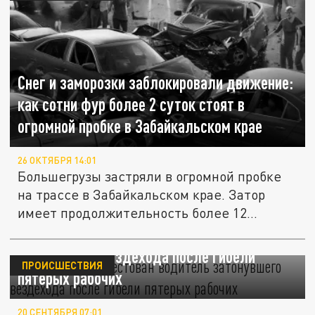
Снег и заморозки заблокировали движение:
как сотни фур более 2 суток стоят в
огромной пробке в Забайкальском крае
26 ОКТЯБРЯ 14:01
Большегрузы застряли в огромной пробке
на трассе в Забайкальском крае. Затор
имеет продолжительность более 12...
В Забайкалье арестован водитель
затонувшего вездехода после гибели
ПРОИСШЕСТВИЯ
пятерых рабочих
20 СЕНТЯБРЯ 07:01