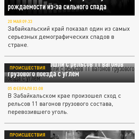
рождаемости из-за сильного спада
20 МАЯ 09:33
Забайкальский край показал один из самых
серьезных демографических спадов в
стране.
В Забайкалье сошли с рельсов 11 вагонов
ПРОИСШЕСТВИЯ
грузового поезда с углем
05 ФЕВРАЛЯ 03:08
В Забайкальском крае произошел сход с
рельсов 11 вагонов грузового состава,
перевозившего уголь.
ПРОИСШЕСТВИЯ