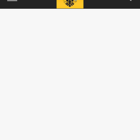
Очаг жары движется по стране: Забайкалье
переживает тропическое лето
25 ИЮНЯ 11:34
В Забайкальском крае несколько дней
наблюдается тропическое лето,
температура держится выше
климатической...
ПОЛИТИКА