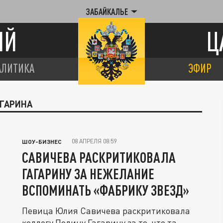
ЗАБАЙКАЛЬЕ
ИЙ
Ц
АЛИТИКА
ЭФИР
АГАРИНА
08 АПРЕЛЯ 08:59
ШОУ-БИЗНЕС
САВИЧЕВА РАСКРИТИКОВАЛА
ГАГАРИНУ ЗА НЕЖЕЛАНИЕ
ВСПОМИНАТЬ «ФАБРИКУ ЗВЕЗД»
Певица Юлия Савичева раскритиковала
коллегу Полину Гагарину за то, что та