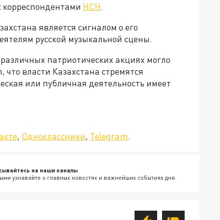
 с корреспондентами
НСН
.
захстана является сигналом о его
еятелям русской музыкальной сцены.
в различных патриотических акциях могло
, что власти Казахстана стремятся
ческая или публичная деятельность имеет
да»!
акте
,
Одноклассники
,
Telegram
.
сывайтесь на наши каналы
ыми узнавайте о главных новостях и важнейших событиях дня.