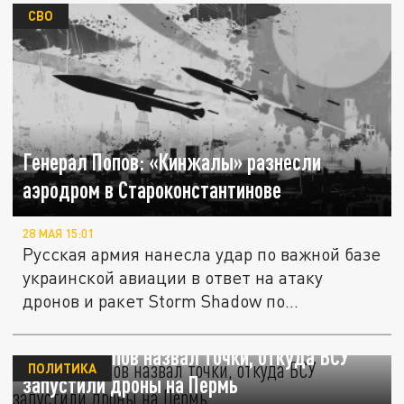
СВО
Генерал Попов: «Кинжалы» разнесли
аэродром в Староконстантинове
28 МАЯ 15:01
Русская армия нанесла удар по важной базе
украинской авиации в ответ на атаку
дронов и ракет Storm Shadow по...
Генерал Попов назвал точки, откуда ВСУ
ПОЛИТИКА
запустили дроны на Пермь