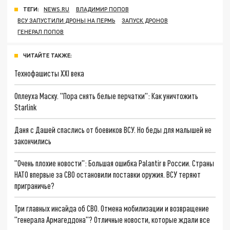
ТЕГИ:
NEWS.RU
ВЛАДИМИР ПОПОВ
ВСУ ЗАПУСТИЛИ ДРОНЫ НА ПЕРМЬ
ЗАПУСК ДРОНОВ
ГЕНЕРАЛ ПОПОВ
ЧИТАЙТЕ ТАКЖЕ:
Технофашисты XXI века
Оплеуха Маску. "Пора снять белые перчатки": Как уничтожить
Starlink
Даня с Дашей спаслись от боевиков ВСУ. Но беды для малышей не
закончились
"Очень плохие новости": Большая ошибка Palantir в России. Страны
НАТО впервые за СВО остановили поставки оружия. ВСУ теряют
приграничье?
Три главных инсайда об СВО. Отмена мобилизации и возвращение
"генерала Армагеддона"? Отличные новости, которые ждали все