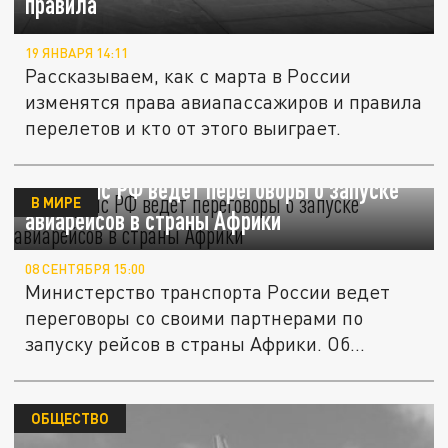
правила
19 ЯНВАРЯ 14:11
Рассказываем, как с марта в России
изменятся права авиапассажиров и правила
перелетов и кто от этого выиграет.
Минтранс РФ ведет переговоры о запуске
В МИРЕ
авиарейсов в страны Африки
08 СЕНТЯБРЯ 15:00
Министерство транспорта России ведет
переговоры со своими партнерами по
запуску рейсов в страны Африки. Об...
ОБЩЕСТВО