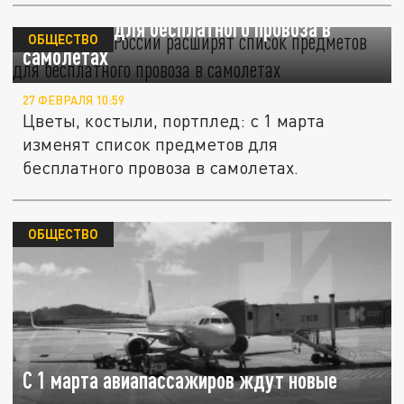
С 1 марта в России расширят список
предметов для бесплатного провоза в
ОБЩЕСТВО
самолетах
27 ФЕВРАЛЯ 10:59
Цветы, костыли, портплед: с 1 марта
изменят список предметов для
бесплатного провоза в самолетах.
ОБЩЕСТВО
С 1 марта авиапассажиров ждут новые