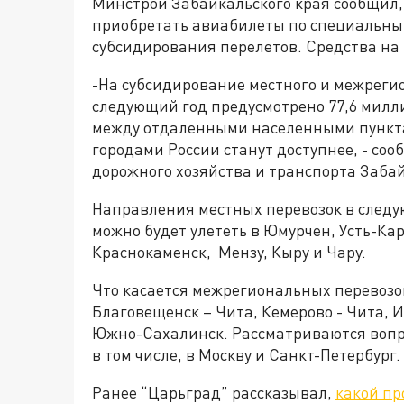
Минстрой Забайкальского края сообщил, 
приобретать авиабилеты по специальны
субсидирования перелетов. Средства на
-На субсидирование местного и межреги
следующий год предусмотрено 77,6 милл
между отдаленными населенными пункта
городами России станут доступнее, - со
дорожного хозяйства и транспорта Заба
Направления местных перевозок в следу
можно будет улететь в Юмурчен, Усть-Ка
Краснокаменск, Мензу, Кыру и Чару.
Что касается межрегиональных перевозо
Благовещенск – Чита, Кемерово - Чита, И
Южно-Сахалинск. Рассматриваются вопр
в том числе, в Москву и Санкт-Петербург.
Ранее “Царьград” рассказывал,
какой пр