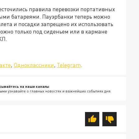
жесточились правила перевозки портативных
выми батареями. Пауэрбанки теперь можно
взлета и посадки запрещено их использовать
можно только под сиденьем или в кармане
КП.
да»!
акте
,
Одноклассники
,
Telegram
.
сывайтесь на наши каналы
ыми узнавайте о главных новостях и важнейших событиях дня.