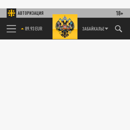
18+
АВТОРИЗАЦИЯ
89.93 EUR
ЗАБАЙКАЛЬЕ