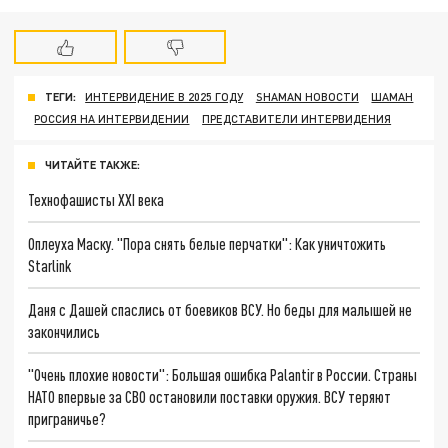
ТЕГИ:
ИНТЕРВИДЕНИЕ В 2025 ГОДУ
SHAMAN НОВОСТИ
ШАМАН
РОССИЯ НА ИНТЕРВИДЕНИИ
ПРЕДСТАВИТЕЛИ ИНТЕРВИДЕНИЯ
ЧИТАЙТЕ ТАКЖЕ:
Технофашисты XXI века
Оплеуха Маску. "Пора снять белые перчатки": Как уничтожить
Starlink
Даня с Дашей спаслись от боевиков ВСУ. Но беды для малышей не
закончились
"Очень плохие новости": Большая ошибка Palantir в России. Страны
НАТО впервые за СВО остановили поставки оружия. ВСУ теряют
приграничье?