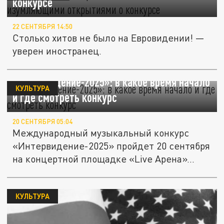
конкурсе
22 СЕНТЯБРЯ 14:50
Столько хитов не было на Евровидении! —
уверен иностранец.
«Интервидение-2025»: в какое время начало
КУЛЬТУРА
и где смотреть конкурс
20 СЕНТЯБРЯ 05:04
Международный музыкальный конкурс
«Интервидение-2025» пройдет 20 сентября
на концертной площадке «Live Арена»...
КУЛЬТУРА