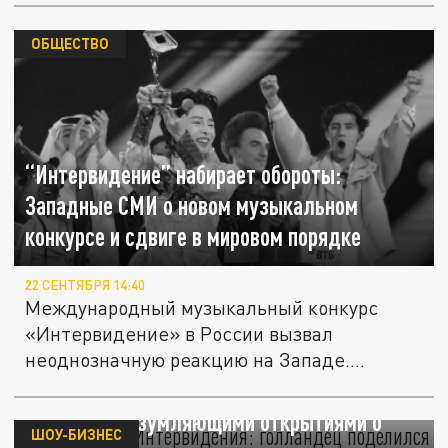
ОБЩЕСТВО
“Интервидение” набирает обороты:
Западные СМИ о новом музыкальном
конкурсе и сдвиге в мировом порядке
22 СЕНТЯБРЯ 14:40
Международный музыкальный конкурс
«Интервидение» в России вызвал
неоднозначную реакцию на Западе.
Публикуем...
За кулисами Интервидения: голландец
поделился изумляющими открытиями о
ШОУ-БИЗНЕС