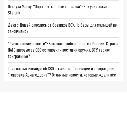
Оплеуха Маску. "Пора снять белые перчатки": Как уничтожить
Starlink
Даня с Дашей спаслись от боевиков ВСУ. Но беды для малышей не
закончились
"Очень плохие новости": Большая ошибка Palantir в России. Страны
НАТО впервые за СВО остановили поставки оружия. ВСУ теряют
приграничье?
Три главных инсайда об СВО. Отмена мобилизации и возвращение
"генерала Армагеддона"? Отличные новости, которые ждали все