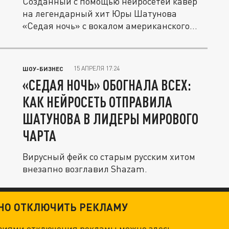
Созданный с помощью нейросетей кавер
на легендарный хит Юры Шатунова
«Седая ночь» с вокалом американского...
15 АПРЕЛЯ 17:24
ШОУ-БИЗНЕС
«СЕДАЯ НОЧЬ» ОБОГНАЛА ВСЕХ:
КАК НЕЙРОСЕТЬ ОТПРАВИЛА
ШАТУНОВА В ЛИДЕРЫ МИРОВОГО
ЧАРТА
Вирусный фейк со старым русским хитом
внезапно возглавил Shazam.
ТНО ОТКЛЮЧИТЬ РЕКЛАМУ
овиями отключения рекламы можно
здесь