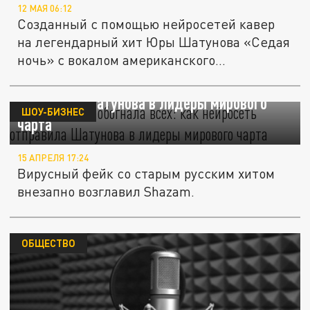
12 МАЯ 06:12
Созданный с помощью нейросетей кавер
на легендарный хит Юры Шатунова «Седая
ночь» с вокалом американского...
«Седая ночь» обогнала всех: как нейросеть
отправила Шатунова в лидеры мирового
ШОУ-БИЗНЕС
чарта
15 АПРЕЛЯ 17:24
Вирусный фейк со старым русским хитом
внезапно возглавил Shazam.
ОБЩЕСТВО