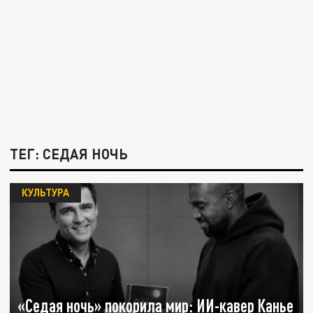
ТЕГ: СЕДАЯ НОЧЬ
КУЛЬТУРА
«Седая ночь» покорила мир: ИИ-кавер Канье