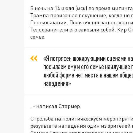
В ночь на 14 июля (мск) во время мити
Трампа произошло покушение, когда но в
Пенсильвании. Политик внезапно схватилс
Телохранители его закрыли собой. Кир С
семье.
«Я потрясен шокирующими сценами на
посылаем ему и его семье наилучшие
любой форме нет места в нашем общес
нападения»
, - написал Стармер.
Стрельба на политичкескуом меропиряти
результате нападения один из зрителей 
Самого Трампа эвакуировали на машине, е