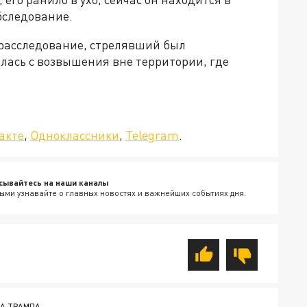
бследование.
расследование, стрелявший был
елась с возвышения вне территории, где
а»!
акте
,
Одноклассники
,
Telegram
.
сывайтесь на наши каналы
ыми узнавайте о главных новостях и важнейших событиях дня.
А ТРАМПА