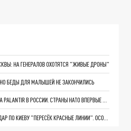
ОСКВЫ: НА ГЕНЕРАЛОВ ОХОТЯТСЯ "ЖИВЫЕ ДРОНЫ"
. НО БЕДЫ ДЛЯ МАЛЫШЕЙ НЕ ЗАКОНЧИЛИСЬ
"ОЧЕНЬ ПЛОХИЕ НОВОСТИ": БОЛЬШАЯ ОШИБКА PALANTIR В РОССИИ. СТРАНЫ НАТО ВПЕРВЫЕ ЗА СВО ОСТАНОВИЛИ ПОСТАВКИ ОРУЖИЯ. ВСУ ТЕРЯЮТ ПРИГРАНИЧЬЕ?
"ТЕРПЕНИЕ ПУТИНА ЛОПНУЛО". РЕКОРДНЫЙ УДАР ПО КИЕВУ "ПЕРЕСЁК КРАСНЫЕ ЛИНИИ". ОСОБЫЕ СПЕЦЫ КНДР НА ЛБС? ТАЙНЫЕ ПЕРЕГОВОРЫ ЕВРОПЫ И МОСКВЫ