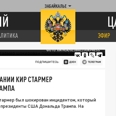
ЗАБАЙКАЛЬЕ
ИЙ
Ц
АЛИТИКА
ЭФИР
ФОТО: XIN HUA/GLOBALLOOKPRESS
ПОДПИШИТЕСЬ:
АНИИ КИР СТАРМЕР
РАМПА
тармер был шокирован инцидентом, который
в президенты США Дональда Трампа. На