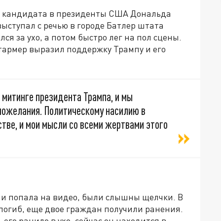
нга кандидата в президенты США Дональда
ыступал с речью в городе Батлер штата
я за ухо, а потом быстро лег на пол сцены.
тармер выразил поддержку Трампу и его
 митинге президента Трампа, и мы
 пожелания. Политическому насилию в
тве, и мои мысли со всеми жертвами этого
и попала на видео, были слышны щелчки. В
погиб, еще двое граждан получили ранения.
го ранило в ухо, сейчас он находится в