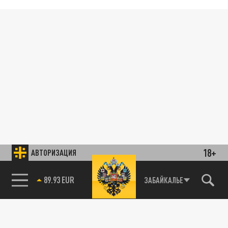
18+
АВТОРИЗАЦИЯ
89.93 EUR
ЗАБАЙКАЛЬЕ