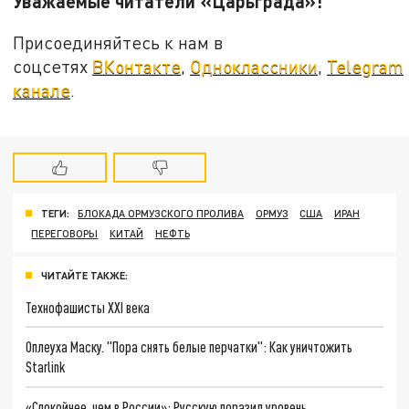
Уважаемые читатели «Царьграда»!
Присоединяйтесь к нам в
соцсетях
ВКонтакте
,
Одноклассники
,
Telegram
канале
.
ТЕГИ:
БЛОКАДА ОРМУЗСКОГО ПРОЛИВА
ОРМУЗ
США
ИРАН
ПЕРЕГОВОРЫ
КИТАЙ
НЕФТЬ
ЧИТАЙТЕ ТАКЖЕ:
Технофашисты XXI века
Оплеуха Маску. "Пора снять белые перчатки": Как уничтожить
Starlink
«Спокойнее, чем в России»: Русскую поразил уровень