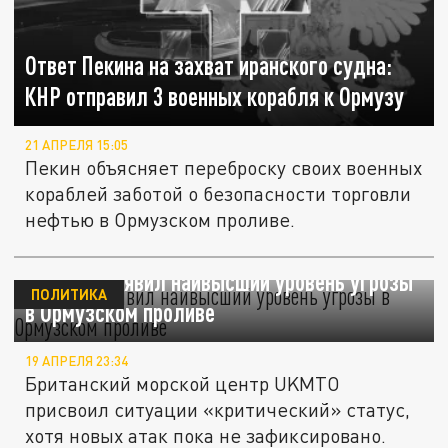
Ответ Пекина на захват иранского судна:
КНР отправил 3 военных корабля к Ормузу
21 АПРЕЛЯ 15:05
Пекин объясняет переброску своих военных
кораблей заботой о безопасности торговли
нефтью в Ормузском проливе.
UKMTO объявил наивысший уровень угрозы
ПОЛИТИКА
в Ормузском проливе
19 АПРЕЛЯ 23:34
Британский морской центр UKMTO
присвоил ситуации «критический» статус,
хотя новых атак пока не зафиксировано.