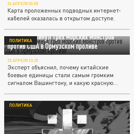
26 АПРЕЛЯ 00:05
Карта проложенных подводных интернет-
кабелей оказалась в открытом доступе.
Пекин выдвинул трех морских монстров
ПОЛИТИКА
против США в Ормузском проливе
22 АПРЕЛЯ 23:25
Эксперт объяснил, почему китайские
боевые единицы стали самым громким
сигналом Вашингтону, и какую красную...
ПОЛИТИКА