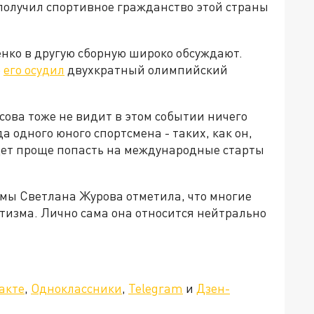
 получил спортивное гражданство этой страны
нко в другую сборную широко обсуждают.
о
его осудил
двухкратный олимпийский
.
ова тоже не видит в этом событии ничего
а одного юного спортсмена - таких, как он,
будет проще попасть на международные старты
мы Светлана Журова отметила, что многие
тизма. Лично сама она относится нейтрально
»!
акте
,
Одноклассники
,
Telegram
и
Дзен-