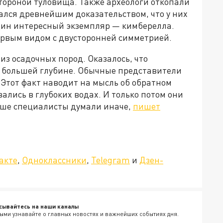
тороной туловища. Также археологи откопали
ался древнейшим доказательством, что у них
дин интересный экземпляр — кимберелла.
ервым видом с двусторонней симметрией.
з осадочных пород. Оказалось, что
о большей глубине. Обычные представители
Этот факт наводит на мысль об обратном
ались в глубоких водах. И только потом они
ьше специалисты думали иначе,
пишет
»!
акте
,
Одноклассники
,
Telegram
и
Дзен-
сывайтесь на наши каналы
ыми узнавайте о главных новостях и важнейших событиях дня.