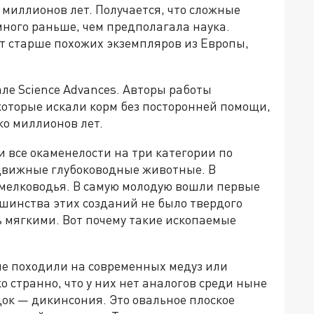
 миллионов лет. Получается, что сложные
много раньше, чем предполагала наука.
т старше похожих экземпляров из Европы,
ле Science Advances. Авторы работы
которые искали корм без посторонней помощи,
ко миллионов лет.
 все окаменелости на три категории по
движные глубоководные животные. В
мелководья. В самую молодую вошли первые
ьшинства этих созданий не было твердого
ь мягкими. Вот почему такие ископаемые
е походили на современных медуз или
 странно, что у них нет аналогов среди ныне
ок — дикинсония. Это овальное плоское