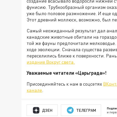
создание всасывало водоросли нижней с
фунисию. Трубкообразный организм оказ
уже было половое размножение. И еще о
Этот древний моллюск, возможно, был п
Самый неожиданный результат дал анали
канадские животные обитали на горазд
той же фауны предпочитали мелководье. 
ходе эволюции. Сначала существа развив
переселились ближе к поверхности. Ран
издание Вокруг света.
Уважаемые читатели «Царьграда
Присоединяйтесь к нам в соцсетях
ВКонт
канале
.
Подпи
ДЗЕН
ТЕЛЕГРАМ
и перв