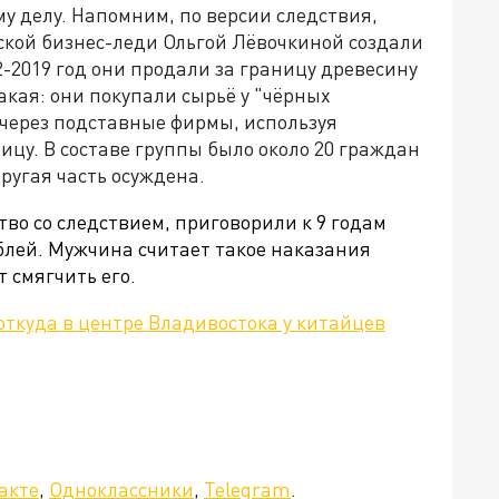
му делу. Напомним, по версии следствия,
ской бизнес-леди Ольгой Лёвочкиной создали
2-2019 год они продали за границу древесину
акая: они покупали сырьё у "чёрных
 через подставные фирмы, используя
цу. В составе группы было около 20 граждан
другая часть осуждена.
во со следствием, приговорили к 9 годам
блей. Мужчина считает такое наказания
 смягчить его.
откуда в центре Владивостока у китайцев
акте
,
Одноклассники
,
Telegram
.