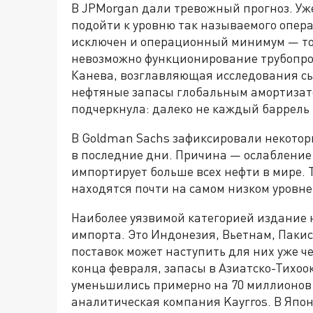
В JPMorgan дали тревожный прогноз. Уж
подойти к уровню так называемого опер
исключен и операционный минимум — то
невозможно функционирование трубопро
Канева, возглавляющая исследования сы
нефтяные запасы глобальным амортизато
подчеркнула: далеко не каждый баррель
В Goldman Sachs зафиксировали некото
в последние дни. Причина — ослабление 
импортирует больше всех нефти в мире. 
находятся почти на самом низком уровне 
Наиболее уязвимой категорией издание 
импорта. Это Индонезия, Вьетнам, Паки
поставок может наступить для них уже чер
конца февраля, запасы в Азиатско-Тихоо
уменьшились примерно на 70 миллионов
аналитическая компания Kayrros. В Япо