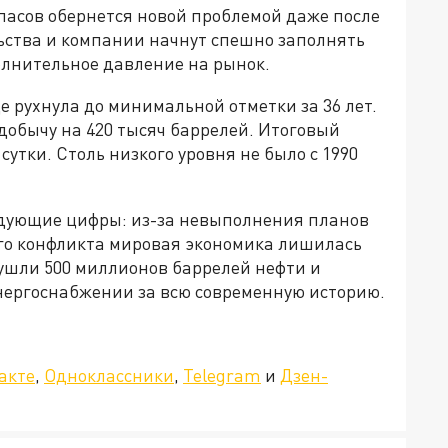
пасов обернется новой проблемой даже после
ьства и компании начнут спешно заполнять
олнительное давление на рынок.
 рухнула до минимальной отметки за 36 лет.
добычу на 420 тысяч баррелей. Итоговый
сутки. Столь низкого уровня не было с 1990
едующие цифры: из-за невыполнения планов
го конфликта мировая экономика лишилась
 ушли 500 миллионов баррелей нефти и
энергоснабжении за всю современную историю.
»!
акте
,
Одноклассники
,
Telegram
и
Дзен-