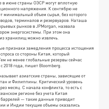
е в июне страны ОЭСР могут вплотную
ационного напряжения. К сентябрю не
т минимальный объем сырья, без которого
водов, терминалов и резервуаров. Наташа
рьевых рынков в JPMorgan, назвала
ром энергосистемы. При этом она
 из хранилищ можно извлечь.
рые признаки замедления процесса истощения
спроса со стороны Китая, который
Тем не менее глобальные резервы сейчас
с 2018 года, пишет Bloomberg.
называет азиатские страны, зависящие от
стан и Филиппины. Критический уровень
ез месяц. С начала конфликта, то есть с
кеанском регионе без учета Китая
 баррелей — такие данные приводит
нии и Индии текущие объемы оказались