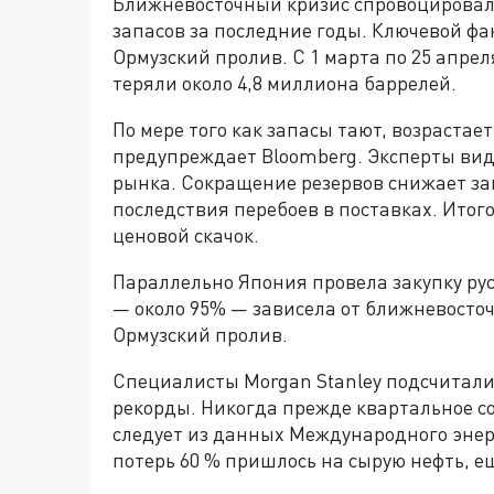
Ближневосточный кризис спровоцировал
запасов за последние годы. Ключевой фа
Ормузский пролив. С 1 марта по 25 апре
теряли около 4,8 миллиона баррелей.
По мере того как запасы тают, возрастае
предупреждает Bloomberg. Эксперты видя
рынка. Сокращение резервов снижает з
последствия перебоев в поставках. Итог
ценовой скачок.
Параллельно Япония провела закупку рус
— около 95% — зависела от ближневосточ
Ормузский пролив.
Специалисты Morgan Stanley подсчитали
рекорды. Никогда прежде квартальное с
следует из данных Международного энерг
потерь 60 % пришлось на сырую нефть, е