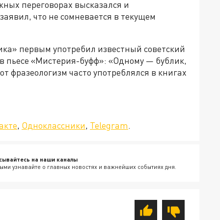
жных переговорах высказался и
аявил, что не сомневается в текущем
ика» первым употребил известный советский
в пьесе «Мистерия-буфф»: «Одному — бублик,
от фразеологизм часто употреблялся в книгах
»!
акте
,
Одноклассники
,
Telegram
.
сывайтесь на наши каналы
ыми узнавайте о главных новостях и важнейших событиях дня.