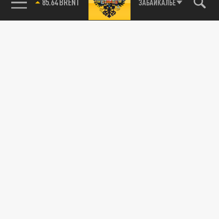
85.64 BRENT
ЗАБАЙКАЛЬЕ
115093, г. Москва, переулок Партийный,
д.1, к.57, стр.3, эт.1, пом.I, ком.45
Тел.:
+7 (495) 374-77-73
info@tsargrad.tv
Адрес для пресс-релизов
press@tsargrad.tv