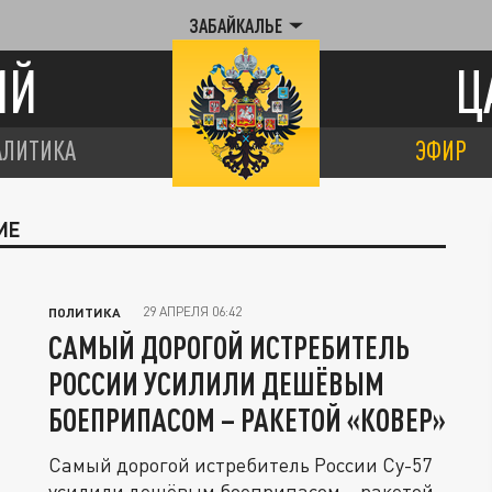
ЗАБАЙКАЛЬЕ
ИЙ
Ц
АЛИТИКА
ЭФИР
ИЕ
29 АПРЕЛЯ 06:42
ПОЛИТИКА
САМЫЙ ДОРОГОЙ ИСТРЕБИТЕЛЬ
РОССИИ УСИЛИЛИ ДЕШЁВЫМ
БОЕПРИПАСОМ – РАКЕТОЙ «КОВЕР»
Самый дорогой истребитель России Су-57
усилили дешёвым боеприпасом – ракетой