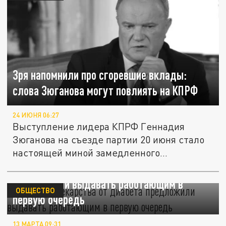
Зря напомнили про сгоревшие вклады:
слова Зюганова могут повлиять на КПРФ
24 ИЮНЯ 06:27
Выступление лидера КПРФ Геннадия
Зюганова на съезде партии 20 июня стало
настоящей миной замедленного...
Льготные лекарства от диабета
предложили выдавать работающим в
ОБЩЕСТВО
первую очередь
13 МАРТА 09:31