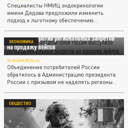
Специалисты НМИЦ эндокринологии
имени Дедова предложили изменить
подход к льготному обеспечению
пациентов с...
Объединение потребителей России
выступило против региональных запретов
ЭКОНОМИКА
на продажу вейпов
06 ФЕВРАЛЯ 06:44
Объединение потребителей России
обратилось в Администрацию президента
России с призывом не наделять регионы...
ОБЩЕСТВО