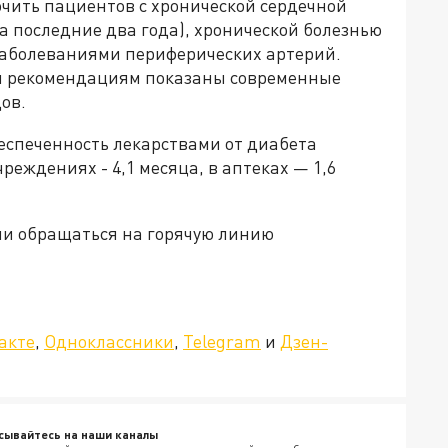
чить пациентов с хронической сердечной
за последние два года), хронической болезнью
 заболеваниями периферических артерий.
м рекомендациям показаны современные
ов.
еспеченность лекарствами от диабета
чреждениях - 4,1 месяца, в аптеках — 1,6
ли обращаться на горячую линию
»!
акте
,
Одноклассники
,
Telegram
и
Дзен-
сывайтесь на наши каналы