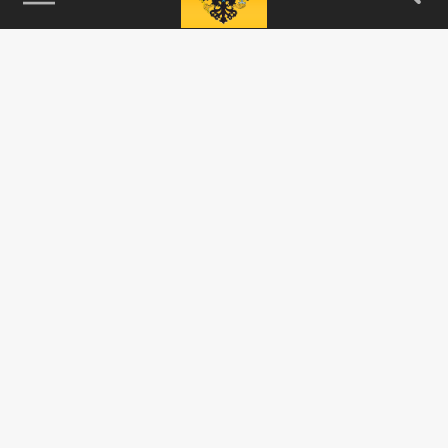
115093, г. Москва, переулок Партийный,
д.1, к.57, стр.3, эт.1, пом.I, ком.45