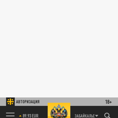
18+
АВТОРИЗАЦИЯ
89.93 EUR
ЗАБАЙКАЛЬЕ