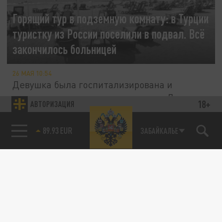
Горящий тур в подземную комнату: в Турции
туристку из России поселили в подвал. Всё
закончилось больницей
26 МАЯ 10:54
Девушка была госпитализирована и
провела сутки под капельницами. Лечение
18+
АВТОРИЗАЦИЯ
и лекарства обошлись в значительную...
85.64 BRENT
ЗАБАЙКАЛЬЕ
ОБЩЕСТВО