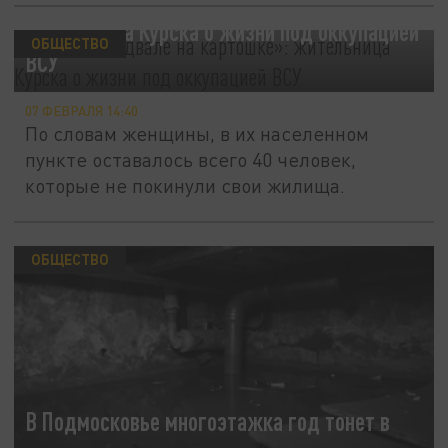
«Спала в подвале на картошке»:
жительница Курска о жизни под оккупацией
ОБЩЕСТВО
ВСУ
07 ФЕВРАЛЯ 14:40
По словам женщины, в их населенном
пункте оставалось всего 40 человек,
которые не покинули свои жилища.
ОБЩЕСТВО
В Подмосковье многоэтажка год тонет в