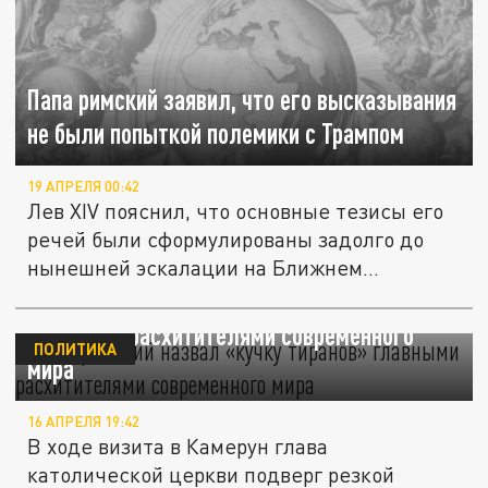
Папа римский заявил, что его высказывания
не были попыткой полемики с Трампом
19 АПРЕЛЯ 00:42
Лев XIV пояснил, что основные тезисы его
речей были сформулированы задолго до
нынешней эскалации на Ближнем...
Папа римский назвал «кучку тиранов»
главными расхитителями современного
ПОЛИТИКА
мира
16 АПРЕЛЯ 19:42
В ходе визита в Камерун глава
католической церкви подверг резкой