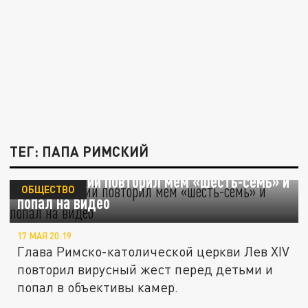
ТЕГ: ПАПА РИМСКИЙ
Папа Римский повторил мем «шесть-семь» и
ОБЩЕСТВО
попал на видео
17 МАЯ 20:19
Глава Римско-католической церкви Лев XIV
повторил вирусный жест перед детьми и
попал в объективы камер.