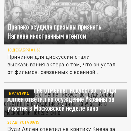
Драпеко осудила призывы признать
Нагиева иностранным агентом
18 ДЕКАБРЯ 01:36
Причиной для дискуссии стали
высказывания актера о том, что он устал
от фильмов, связанных с военной...
"Политика не отменяет искусство": Вуди
КУЛЬТУРА
Аллен ответил на осуждение Украины за
участие в Московской неделе кино
26 АВГУСТА 00:15
Вуди Аллен ответил на критику Киева за