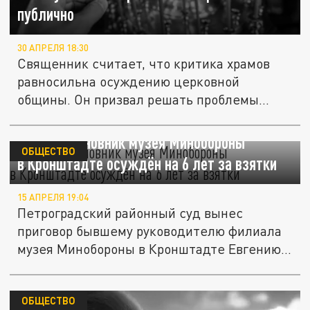
публично
30 АПРЕЛЯ 18:30
Священник считает, что критика храмов
равносильна осуждению церковной
общины. Он призвал решать проблемы...
Бывший чиновник музея Минобороны
ОБЩЕСТВО
в Кронштадте осуждён на 6 лет за взятки
15 АПРЕЛЯ 19:04
Петроградский районный суд вынес
приговор бывшему руководителю филиала
музея Минобороны в Кронштадте Евгению...
ОБЩЕСТВО