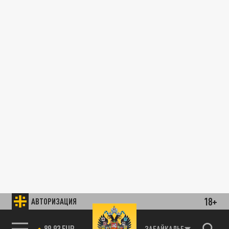
18+
АВТОРИЗАЦИЯ
89.93 EUR
ЗАБАЙКАЛЬЕ