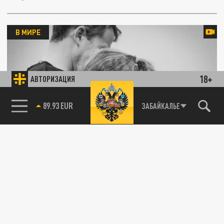
В МИРЕ
18+
АВТОРИЗАЦИЯ
85.64 BRENT
ЗАБАЙКАЛЬЕ
Часть деревни просто смело: мощный
оползень в горах попал на видео
25 ИЮЛЯ 00:25
В сети опубликовали кадры мощного
оползня, сошедшего в глубинке Китая.
ПРОИСШЕСТВИЯ