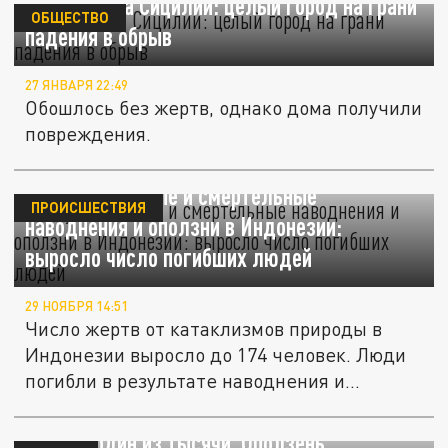
Оползень на Сицилии: целый город на грани
ОБЩЕСТВО
падения в обрыв
27 ЯНВАРЯ 22:49
Обошлось без жертв, однако дома получили
повреждения.
Разрушительные и смертельные
ПРОИСШЕСТВИЯ
наводнения и оползни в Индонезии:
выросло число погибших людей
29 НОЯБРЯ 14:51
Число жертв от катаклизмов природы в
Индонезии выросло до 174 человек. Люди
погибли в результате наводнения и...
Выжил один из тысячи. Оползень