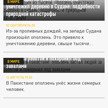
В МИРЕ
уничтожил деревню в Судане: подробности
природной катастрофы
02 СЕНТЯБРЯ 04:30
Из-за проливных дождей, на западе Судана
произошёл оползень. Это привело к
уничтожению деревни, свыше тысячи...
Трагедия в Пакистане: оползень застал
людей за работой и похоронил под
В МИРЕ
завалами
12 АВГУСТА 19:20
В Пакистане оползень унёс жизни семерых
человек.