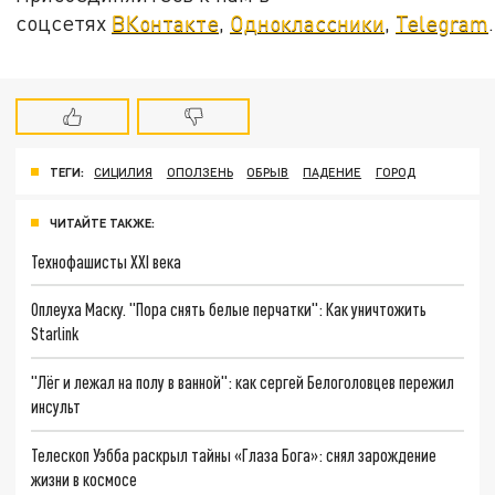
соцсетях
ВКонтакте
,
Одноклассники
,
Telegram
.
ТЕГИ:
СИЦИЛИЯ
ОПОЛЗЕНЬ
ОБРЫВ
ПАДЕНИЕ
ГОРОД
ЧИТАЙТЕ ТАКЖЕ:
Технофашисты XXI века
Оплеуха Маску. "Пора снять белые перчатки": Как уничтожить
Starlink
"Лёг и лежал на полу в ванной": как сергей Белоголовцев пережил
инсульт
Телескоп Уэбба раскрыл тайны «Глаза Бога»: снял зарождение
жизни в космосе