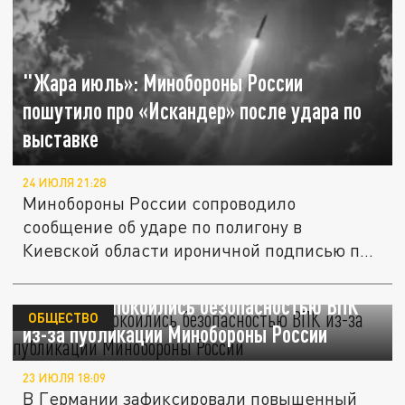
"Жара июль»: Минобороны России
пошутило про «Искандер» после удара по
выставке
24 ИЮЛЯ 21:28
Минобороны России сопроводило
сообщение об ударе по полигону в
Киевской области ироничной подписью про
жару и...
В ФРГ обеспокоились безопасностью ВПК
ОБЩЕСТВО
из-за публикации Минобороны России
23 ИЮЛЯ 18:09
В Германии зафиксировали повышенный