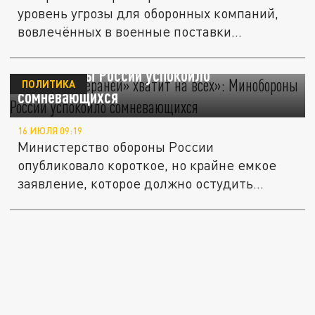
уровень угрозы для оборонных компаний,
вовлечённых в военные поставки...
«Ракет и «Гераней» хватит на всех»:
Минобороны России успокоило
ПОЛИТИКА
сомневающихся
16 ИЮЛЯ 09:19
Министерство обороны России
опубликовало короткое, но крайне емкое
заявление, которое должно остудить
горячие...