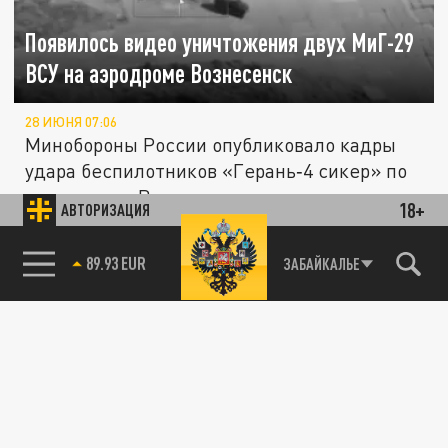
Появилось видео уничтожения двух МиГ-29
ВСУ на аэродроме Вознесенск
28 ИЮНЯ 07:06
Минобороны России опубликовало кадры
удара беспилотников «Герань‑4 сикер» по
аэродрому в Вознесенске в...
18+
АВТОРИЗАЦИЯ
Минобороны России показало кадры
85.64 BRENT
ЗАБАЙКАЛЬЕ
СВО
поражения предприятия в Харькове
16 ИЮНЯ 05:14
Министерство обороны России
опубликовало кадры, демонстрирующие
поражение предприятия в Харькове,
которое...