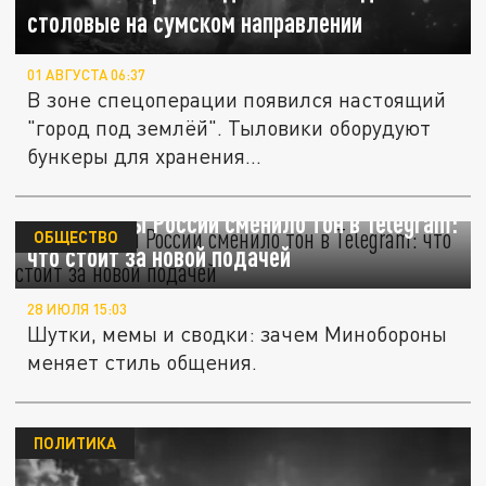
столовые на сумском направлении
01 АВГУСТА 06:37
В зоне спецоперации появился настоящий
"город под землёй". Тыловики оборудуют
бункеры для хранения...
Минобороны России сменило тон в Telegram:
ОБЩЕСТВО
что стоит за новой подачей
28 ИЮЛЯ 15:03
Шутки, мемы и сводки: зачем Минобороны
меняет стиль общения.
ПОЛИТИКА