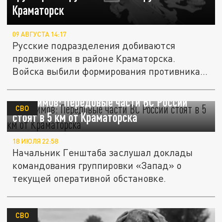
Краматорск
09 АВГУСТА 14:17
Русские подразделения добиваются
продвижения в районе Краматорска.
Войска выбили формирования противника
из...
Герасимов: Передовые части ВС России
СВО
стоят в 5 км от Краматорска
18 ИЮЛЯ 22:58
Начальник Генштаба заслушал доклады
командования группировки «Запад» о
текущей оперативной обстановке.
СВО