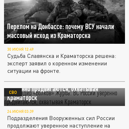
Перелом на Донбассе: почему ВСУ начали
массовый исход из Краматорска
30 ИЮНЯ 12:49
Судьба Славянска и Краматорска решена:
эксперт заявил о коренном изменении
ситуации на фронте.
Командир «Волков» Журба: ВС России
уверенно продвигаются, охватывая
СВО
Краматорск
24 ИЮНЯ 03:39
Подразделения Вооруженных сил России
продолжают уверенное наступление на