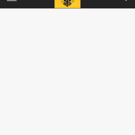
По мнению эксперта, масштабная
эвакуация предприятий может
свидетельствовать о подготовке ВСУ к
отступлению с...
СВО
Пушилин: Киев эвакуирует людей из
Краматорска и близок к потере город
15 ИЮНЯ 11:27
Стало известно, кого ВСУ эвакуируют из
Краматорска.