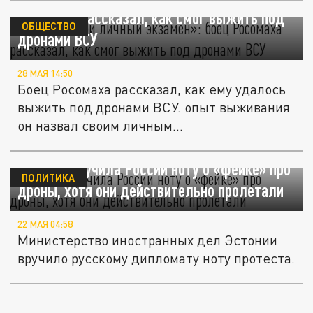
Росомаха рассказал, как смог выжить под
ОБЩЕСТВО
дронами ВСУ
28 МАЯ 14:50
Боец Росомаха рассказал, как ему удалось
выжить под дронами ВСУ. опыт выживания
он назвал своим личным...
Эстония вручила России ноту о «фейке» про
ПОЛИТИКА
дроны, хотя они действительно пролетали
22 МАЯ 04:58
Министерство иностранных дел Эстонии
вручило русскому дипломату ноту протеста.