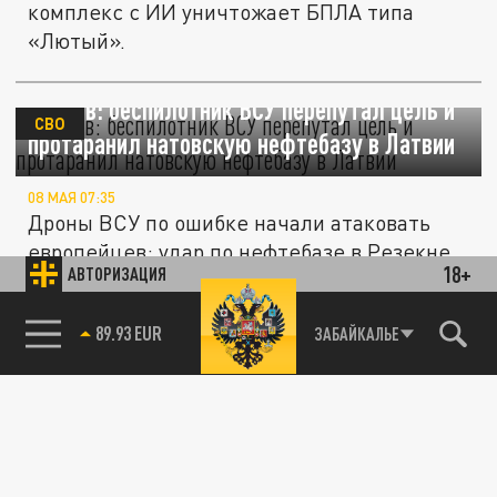
комплекс с ИИ уничтожает БПЛА типа
«Лютый».
Кнутов: беспилотник ВСУ перепутал цель и
СВО
протаранил натовскую нефтебазу в Латвии
08 МАЯ 07:35
Дроны ВСУ по ошибке начали атаковать
европейцев: удар по нефтебазе в Резекне
18+
АВТОРИЗАЦИЯ
Уроки Туапсе: почему чиновники
обманывают Путина, и как спасти Москву от
89.93 EUR
ЗАБАЙКАЛЬЕ
СВО
85.64 BRENT
ударных беспилотников ВСУ по Параду
Победы 9 мая
05 МАЯ 22:00
Курортный Туапсе переживает тяжёлые
времена. Киевский режим нанёс по городу