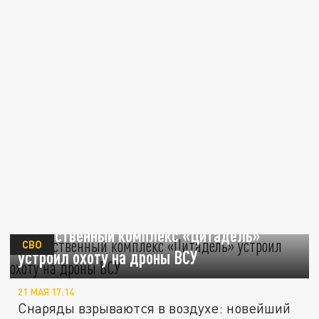
Отечественный комплекс «Цитадель»
СВО
устроил охоту на дроны ВСУ
21 МАЯ 17:14
Снаряды взрываются в воздухе: новейший