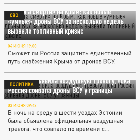
«Дорога смерти» на Крым: как новые
СВО
«умные» дроны ВСУ за несколько недель
вызвали топливный кризис
04 ИЮНЯ 19:00
Сможет ли Россия защитить единственный
путь снабжения Крыма от дронов ВСУ.
Эстония объявила воздушную тревогу, пока
ПОЛИТИКА
Россия сбивала дроны ВСУ у границы
03 ИЮНЯ 09:42
В ночь на среду в шести уездах Эстонии
была объявлена официальная воздушная
тревога, что совпало по времени с...
«Это был мой личный экзамен»: боец