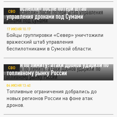
ВСУ «ослепли» после потери штаб
СВО
управления дронами под Сумами
17 ИЮНЯ 10:17
Бойцы группировки «Север» уничтожили
вражеский штаб управления
беспилотниками в Сумской области.
Бензин по лимиту: атаки дронов ударили по
СВО
топливному рынку России
04 ИЮНЯ 13:40
Топливные ограничения добрались до
новых регионов России на фоне атак
дронов.