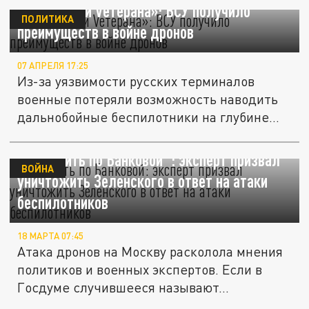
ТК «Zаписки Vетерана»: ВСУ получило
ПОЛИТИКА
преимуществ в войне дронов
07 АПРЕЛЯ 17:25
Из-за уязвимости русских терминалов
военные потеряли возможность наводить
дальнобойные беспилотники на глубине...
"Пора бить по Банковой": эксперт призвал
ВОЙНА
уничтожить Зеленского в ответ на атаки
беспилотников
18 МАРТА 07:45
Атака дронов на Москву расколола мнения
политиков и военных экспертов. Если в
Госдуме случившееся называют...