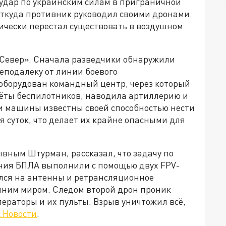
удар по украинским силам в приграничной
откуда противник руководил своими дронами.
тически перестал существовать в воздушном
Север». Сначала разведчики обнаружили
еподалеку от линии боевого
 оборудован командный центр, через который
ёты беспилотников, наводила артиллерию и
ти машины известны своей способностью нести
я суток, что делает их крайне опасными для
вным Штурман, рассказал, что задачу по
ния БПЛА выполнили с помощью двух FPV-
лся на антенны и ретрансляционное
шним миром. Следом второй дрон проник
ператоры и их пульты. Взрыв уничтожил всё,
 Новости
.