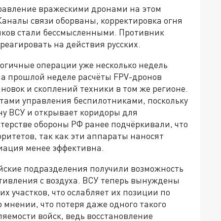
равление вражескими дронами на этом
аналы связи оборваны, корректировка огня
иков стали бессмысленными. Противник
реагировать на действия русских.
огичные операции уже несколько недель
на прошлой неделе расчёты FPV-дронов
новок и скоплений техники в том же регионе.
ктами управления беспилотниками, поскольку
ну ВСУ и открывает коридоры для
терстве обороны РФ ранее подчёркивали, что
ритетов, так как эти аппараты наносят
виация менее эффективна.
ийские подразделения получили возможность
тивления с воздуха. ВСУ теперь вынуждены
х участков, что ослабляет их позиции по
 мнении, что потеря даже одного такого
ляемости войск, ведь восстановление