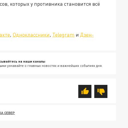
сов, которых у противника становится всё
»!
акте
,
Одноклассники
,
Telegram
и
Дзен-
сывайтесь на наши каналы
ыми узнавайте о главных новостях и важнейших событиях дня.
КА СЕВЕР